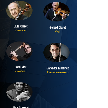
Lluís Claret
Gerard Claret
Violoncel
Violí
José Mor
Salvador Martínez
Violoncel
Flauta travessera
Àlex Garrobé