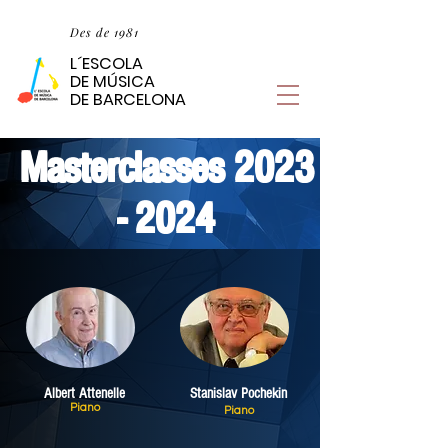
Des de 1981
L´ESCOLA
L´ESCOLA
DE MÚSICA
DE MÚSICA
DE BARCELONA
DE BARCELONA
Masterclasses 2023
- 2024
Albert Attenelle
Stanislav Pochekin
Piano
Piano