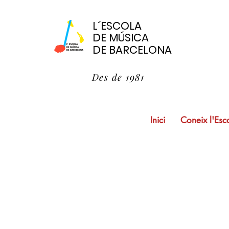
L´ESCOLA
L´ESCOLA
DE MÚSICA
DE MÚSICA
DE BARCELONA
DE BARCELONA
Des de 1981
Inici
Coneix l'Esc